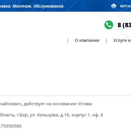
авка. Монтаж. Обслуживание.
ВЕРСИ
8 (8
|
О компании
|
Услуги 
айлович, действует на основании Устава
сть, г.Бор, ул. Кольцова, д.16, корпус 1, оф. 6
275050586