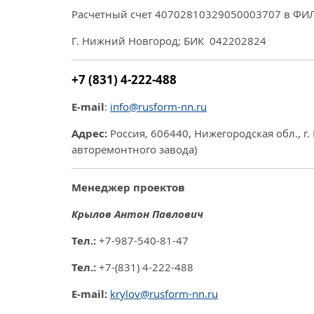
Расчетный счет 40702810329050003707 в Ф
Г. Нижний Новгород; БИК 042202824
+7 (831) 4-222-488
E-mail
:
info
@
rusform-nn.ru
Адрес:
Россия, 606440, Нижегородская обл., г. 
авторемонтного завода)
Менеджер проектов
Крылов Антон Павлович
Тел.:
+7-987-540-81-47
Тел.:
+7-(831) 4-222-488
E-mail:
krylov
@
rusform-nn.ru