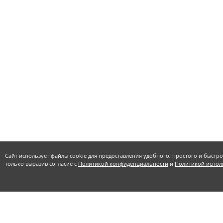
Сайт использует файлы cookie для предоставления удобного, простого и быстр
только выразив согласие с
Политикой конфиденциальности
и
Политикой испол